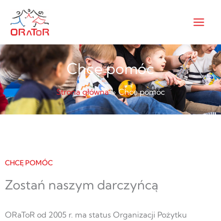
Przejdź
do
treści
Chcę pomóc
Strona główna
Chcę pomóc
CHCĘ POMÓC
Zostań naszym darczyńcą
ORaToR od 2005 r. ma status Organizacji Pożytku