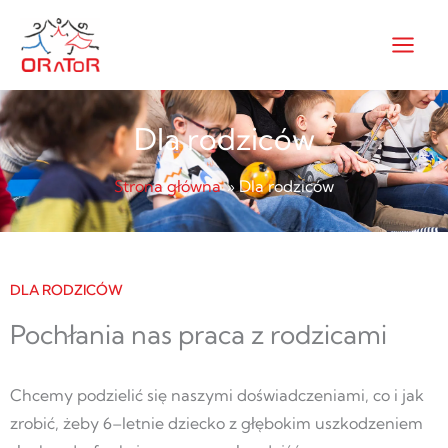
Przejdź
do
treści
Dla rodziców
Strona główna
Dla rodziców
DLA RODZICÓW
Pochłania nas praca z rodzicami
Chcemy podzielić się naszymi doświadczeniami, co i jak
zrobić, żeby 6–letnie dziecko z głębokim uszkodzeniem