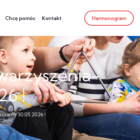
Chcę pomóc
Kontakt
Harmonogram
warzyszenia-
26 !
szamy 30.05.2026 !