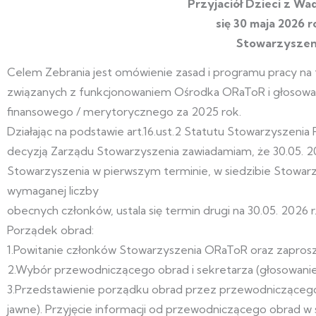
Przyjaciół Dzieci z W
się 30 maja 2026 r
Stowarzyszen
Celem Zebrania jest omówienie zasad i programu pracy na 
związanych z funkcjonowaniem Ośrodka ORaToR i głosowan
finansowego / merytorycznego za 2025 rok.
Działając na podstawie art.16.ust.2 Statutu Stowarzyszenia
decyzją Zarządu Stowarzyszenia zawiadamiam, że 30.05. 2
Stowarzyszenia w pierwszym terminie, w siedzibie Stowarzy
wymaganej liczby
obecnych członków, ustala się termin drugi na 30.05. 2026 r.
Porządek obrad:
1.Powitanie członków Stowarzyszenia ORaToR oraz zapros
2.Wybór przewodniczącego obrad i sekretarza (głosowanie
3.Przedstawienie porządku obrad przez przewodniczącego
jawne). Przyjęcie informacji od przewodniczącego obrad w 