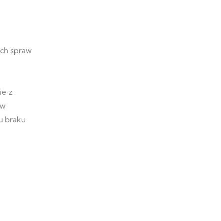
ych spraw
ie z
ów
u braku