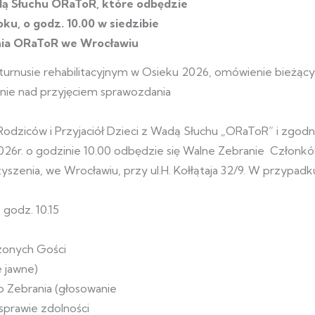
adą Słuchu ORaToR, które odbędzie
oku, o godz. 10.00 w siedzibie
ia ORaToR we Wrocławiu
turnusie rehabilitacyjnym w Osieku 2026, omówienie bieżąc
ie nad przyjęciem sprawozdania
 Rodziców i Przyjaciół Dzieci z Wadą Słuchu „ORaToR” i zgodn
026r. o godzinie 10.00 odbędzie się Walne Zebranie Członk
szenia, we Wrocławiu, przy ul.H. Kołłątaja 32/9. W przypadk
 godz. 10.15
zonych Gości
 jawne)
 Zebrania (głosowanie
sprawie zdolności