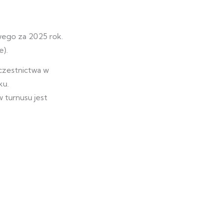
wego za 2025 rok.
e).
czestnictwa w
ku.
 turnusu jest