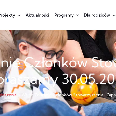
Projekty
Aktualności
Programy
Dla rodziców
nie Członków Sto
raszamy 30.05.20
łoszenia
Walne Zebranie Członków Stowarzyszenia- Zapra