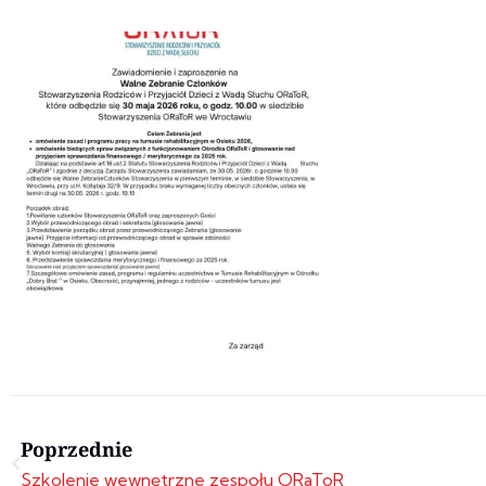
Prev
Poprzednie
Szkolenie wewnętrzne zespołu ORaToR