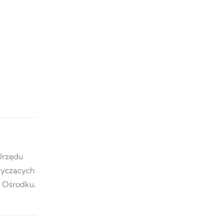
 Urzędu
otyczących
w Ośrodku.