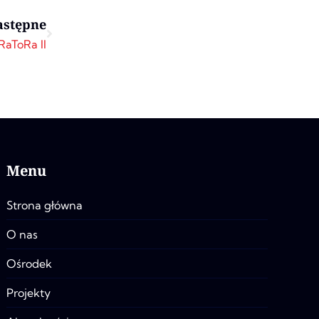
Next
astępne
aToRa II
Menu
Strona główna
O nas
Ośrodek
Projekty