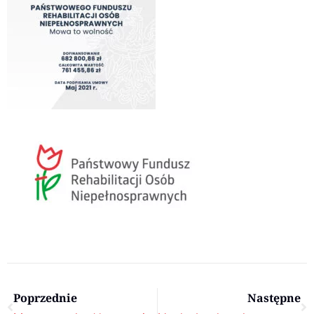
Prev
N
Poprzednie
Następne