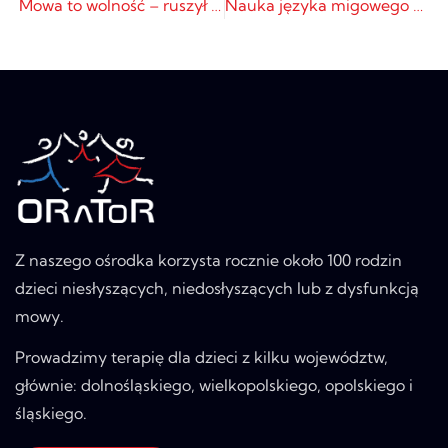
Mowa to wolność – ruszył 2 okres finansowania
Nauka języka migowego – od kwietnia rusza elektroniczny nabór wniosków
Z naszego ośrodka korzysta rocznie około 100 rodzin
dzieci niesłyszących, niedosłyszących lub z dysfunkcją
mowy.
Prowadzimy terapię dla dzieci z kilku województw,
głównie: dolnośląskiego, wielkopolskiego, opolskiego i
śląskiego.