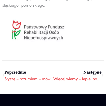
śląskiego i pomorskiego.
Prev
N
Poprzednie
Następne
Słyszę – rozumiem – mówię! – wciąż trwa! Zapraszamy
Więcej wiemy – lepiej pomagamy II – zakończenie projektu