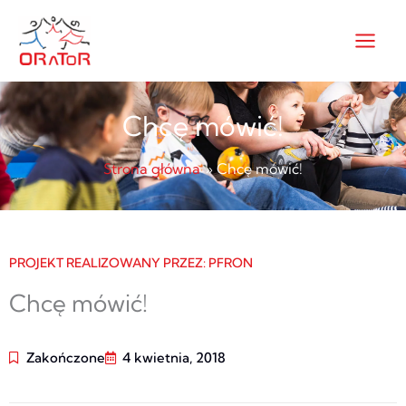
Przejdź
do
treści
Chcę mówić!
Strona główna
Chcę mówić!
PROJEKT REALIZOWANY PRZEZ: PFRON
Chcę mówić!
Zakończone
4 kwietnia, 2018