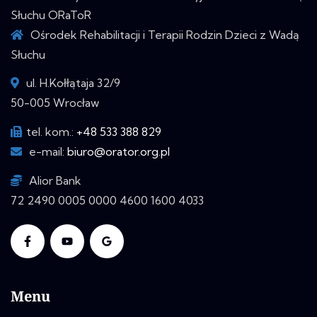
Słuchu ORaToR
Ośrodek Rehabilitacji i Terapii Rodzin Dzieci z Wadą
Słuchu
ul. H.Kołłątaja 32/9
50-005 Wrocław
tel. kom.:
+48 533 388 829
e-mail:
biuro@orator.org.pl
Alior Bank
72 2490 0005 0000 4600 1600 4033
Menu